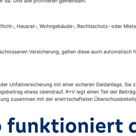
er da. Und alle profitieren gemeinsam.
tpflicht-, Hausrat-, Wohngebäude-, Rechtsschutz- oder Mie
eschlossenen Versicherung, gelten diese auch automatisch f
 der Unfallversicherung mit einer sicheren Geldanlage. Sie
ngsbeitrag etwas obendrauf. R+V legt einen Teil der Beiträ
eistung zusammen mit der erwirtschafteten Überschussbeteil