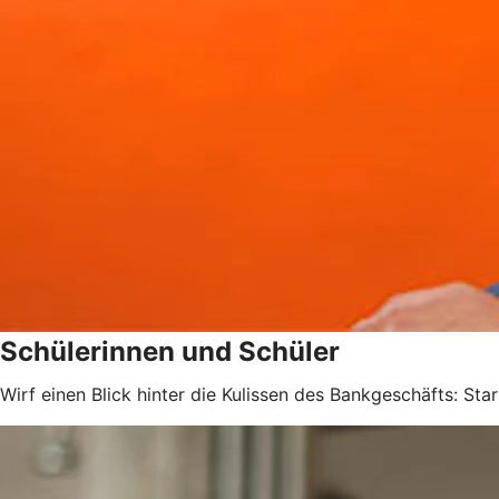
Schülerinnen und Schüler
Wirf einen Blick hinter die Kulissen des Bankgeschäfts: Sta