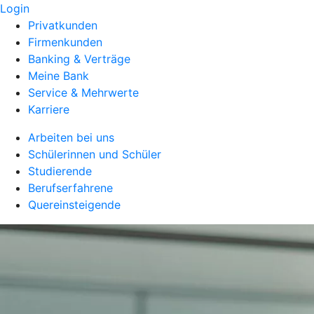
Login
Privatkunden
Firmenkunden
Banking & Verträge
Meine Bank
Service & Mehrwerte
Karriere
Arbeiten bei uns
Schülerinnen und Schüler
Studierende
Berufserfahrene
Quereinsteigende