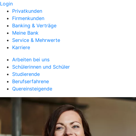
Login
Privatkunden
Firmenkunden
Banking & Verträge
Meine Bank
Service & Mehrwerte
Karriere
Arbeiten bei uns
Schülerinnen und Schüler
Studierende
Berufserfahrene
Quereinsteigende