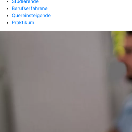
Studierende
Berufserfahrene
Quereinsteigende
Praktikum