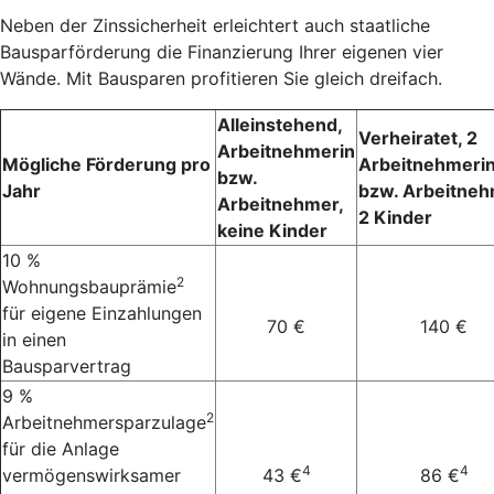
Neben der Zinssicherheit erleichtert auch staatliche
Bausparförderung die Finanzierung Ihrer eigenen vier
Wände. Mit Bausparen profitieren Sie gleich dreifach.
Alleinstehend,
Verheiratet, 2
Arbeitnehmerin
Mögliche Förderung pro
Arbeitnehmeri
bzw.
Jahr
bzw. Arbeitneh
Arbeitnehmer,
2 Kinder
keine Kinder
10 %
2
Wohnungsbauprämie
für eigene Einzahlungen
70 €
140 €
in einen
Bausparvertrag
9 %
2
Arbeitnehmersparzulage
für die Anlage
4
4
vermögenswirksamer
43 €
86 €