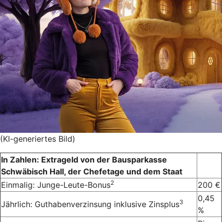
(KI-generiertes Bild)
In Zahlen: Extrageld von der Bausparkasse
Schwäbisch Hall, der Chefetage und dem Staat
2
Einmalig: Junge-Leute-Bonus
200 €
0,45
3
Jährlich: Guthabenverzinsung inklusive Zinsplus
%