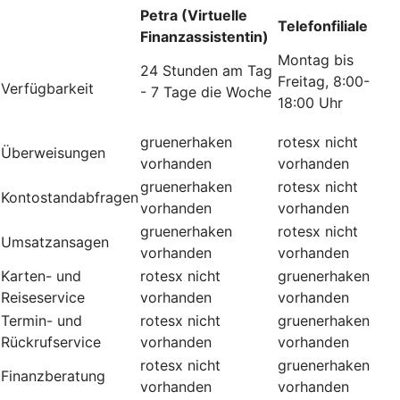
Petra (Virtuelle
Telefonfiliale
Finanzassistentin)
Montag bis
24 Stunden am Tag
Freitag, 8:00-
Verfügbarkeit
- 7 Tage die Woche
18:00 Uhr
gruenerhaken
rotesx
nicht
Überweisungen
vorhanden
vorhanden
gruenerhaken
rotesx
nicht
Kontostandabfragen
vorhanden
vorhanden
gruenerhaken
rotesx
nicht
Umsatzansagen
vorhanden
vorhanden
Karten- und
rotesx
nicht
gruenerhaken
Reiseservice
vorhanden
vorhanden
Termin- und
rotesx
nicht
gruenerhaken
Rückrufservice
vorhanden
vorhanden
rotesx
nicht
gruenerhaken
Finanzberatung
vorhanden
vorhanden