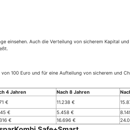
age einsehen. Auch die Verteilung von sicherem Kapital und
eßt.
rag von 100 Euro und für eine Aufteilung von sicherem und 
ch 4 Jahren
Nach 8 Jahren
Nac
71 €
11.238 €
15.8
245 €
5.458 €
8.14
316 €
16.696 €
24.
nsparKombi Safe+Smart