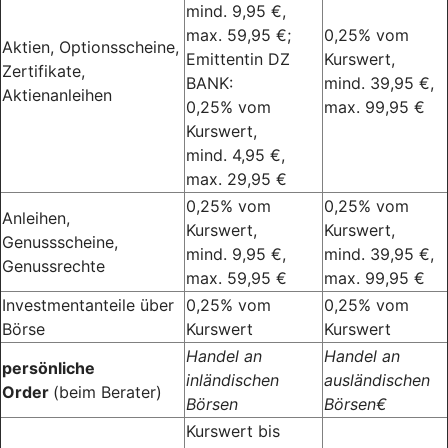
mind. 9,95 €,
max. 59,95 €;
0,25% vom
Aktien, Optionsscheine,
Emittentin DZ
Kurswert,
Zertifikate,
BANK:
mind. 39,95 €,
Aktienanleihen
0,25% vom
max. 99,95 €
Kurswert,
mind. 4,95 €,
max. 29,95 €
0,25% vom
0,25% vom
Anleihen,
Kurswert,
Kurswert,
Genussscheine,
mind. 9,95 €,
mind. 39,95 €,
Genussrechte
max. 59,95 €
max. 99,95 €
Investmentanteile über
0,25% vom
0,25% vom
Börse
Kurswert
Kurswert
Handel an
Handel an
persönliche
inländischen
ausländischen
Order
(beim Berater)
Börsen
Börsen€
Kurswert bis