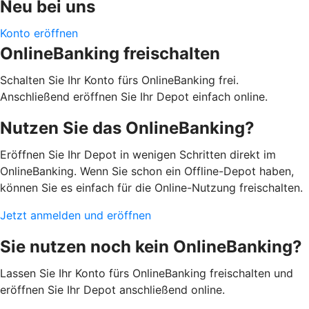
Neu bei uns
Konto eröffnen
OnlineBanking freischalten
Schalten Sie Ihr Konto fürs OnlineBanking frei.
Anschließend eröffnen Sie Ihr Depot einfach online.
Nutzen Sie das OnlineBanking?
Eröffnen Sie Ihr Depot in wenigen Schritten direkt im
OnlineBanking. Wenn Sie schon ein Offline-Depot haben,
können Sie es einfach für die Online-Nutzung freischalten.
Jetzt anmelden und eröffnen
Sie nutzen noch kein OnlineBanking?
Lassen Sie Ihr Konto fürs OnlineBanking freischalten und
eröffnen Sie Ihr Depot anschließend online.