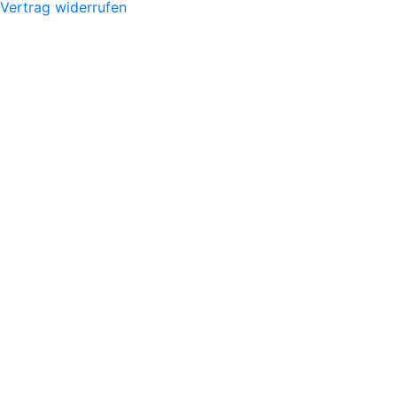
Vertrag widerrufen