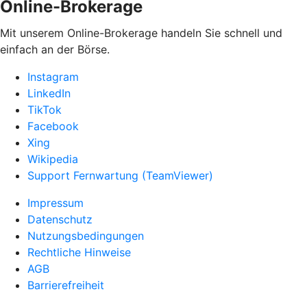
Online-Brokerage
Mit unserem Online-Brokerage handeln Sie schnell und
einfach an der Börse.
Instagram
LinkedIn
TikTok
Facebook
Xing
Wikipedia
Support Fernwartung (TeamViewer)
Impressum
Datenschutz
Nutzungsbedingungen
Rechtliche Hinweise
AGB
Barrierefreiheit