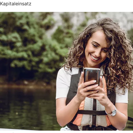
Kapitaleinsatz